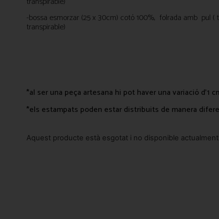
transpirable)
-bossa esmorzar (25 x 30cm) cotó 100%, folrada amb pul ( t
transpirable)
*al ser una peça artesana hi pot haver una variació d’1 c
*els estampats poden estar distribuits de manera diferen
Aquest producte està esgotat i no disponible actualment