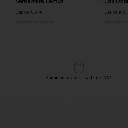
Samarreta Cactus
Coll Dob
Des de
18,95
€
Des de
18,9
Selecciona Opcions
Selecciona 
Enviament gratuït a partir de 100€