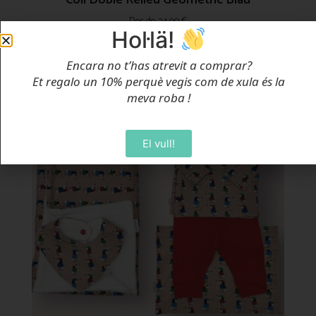
Coll Doble Relleu Geomètric Blau
Des de
24,00
€
Hol·lä!
Selecciona Opcions
Encara no t’has atrevit a comprar?
Et regalo un 10% perquè vegis com de xula és la
meva roba
!
El vull!