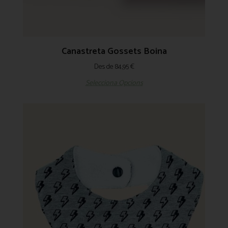
Canastreta Gossets Boina
Des de
84,95
€
Selecciona Opcions