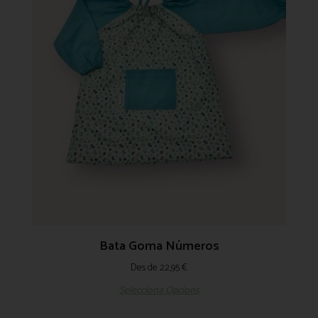
Bata Goma Números
Des de
22,95
€
Selecciona Opcions