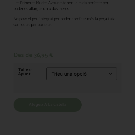
Les Primeres Mudes Ä2punts tenen la mida perfecte per
poderles allargar un o dos mesos.
No poso el peu integrat per poder aprofitar més la peça i així
són ideals per portejar.
Des de
36,95
€
Talles-
Apunt
Afegeix A La Cistella