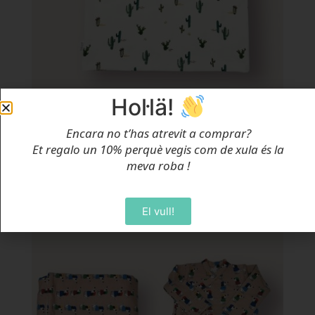
Hol·lä!
Encara no t’has atrevit a comprar?
Samarreta Cactus
Et regalo un 10% perquè vegis com de xula és la
Des de
18,95
€
meva roba
!
Selecciona Opcions
El vull!