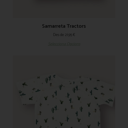
Samarreta Tractors
Des de
21,95
€
Selecciona Opcions