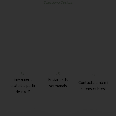
Selecciona Opcions
Enviament
Enviaments
Contacta amb mi
gratuït a partir
setmanals
si tens dubtes!
de 100€