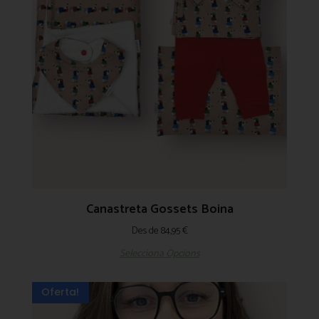
Canastreta Gossets Boina
Des de
84,95
€
Selecciona Opcions
Oferta!