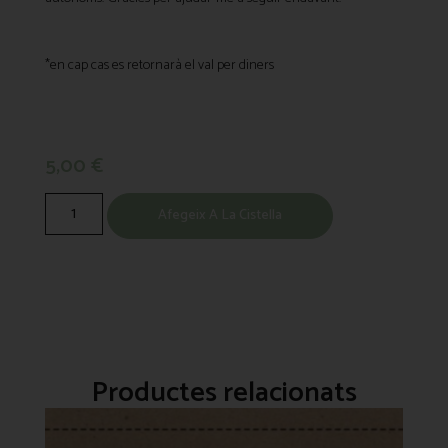
*en cap cas es retornarà el val per diners
5,00
€
Afegeix A La Cistella
Productes relacionats