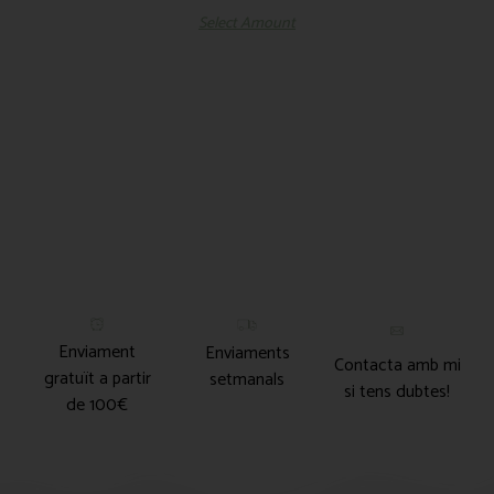
Select Amount
Enviament
Enviaments
Contacta amb mi
gratuït a partir
setmanals
si tens dubtes!
de 100€