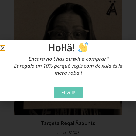
Hol·lä!
Encara no t’has atrevit a comprar?
Et regalo un 10% perquè vegis com de xula és la
meva roba
!
El vull!
Targeta Regal Ä2punts
Des de
50,00
€