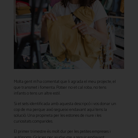
Molta gent m’ha comentat que li agrada el meu projecte, el
que transmet i fomenta. Potser no et cal roba, no tens
infants o tens un altre estil.
Si et sets identificada amb aquesta descripcó i vos donar un
cop de ma perque això segueixi endavant aquí tens la
solució. Una propineta per les estones de riure i les
curiositats comparides.
El primer trimestre és molt dur per les petites empreses i
autònoms. Gràcies per ajudar-me a seguir endavant.