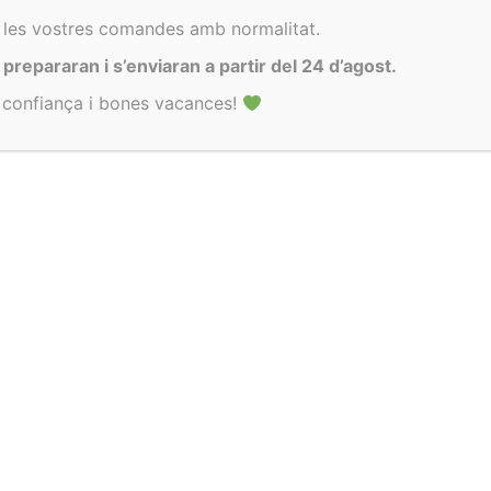
 y Tribunales de Barcelona (España).
Encara no t’has atrevit a comprar?
 les vostres comandes amb normalitat.
Et regalo un 10% perquè vegis com de xula és la meva roba
repararan i s’enviaran a partir del 24 d’agost.
a confiança i bones vacances!
El vull!
Enviaments setmanals
NEWSLETTER
Vols estar al dia?
mptes exclusius i les últimes novetats que només compartiré per m