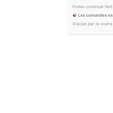
expresa a cualquier otro fuero, se someten a los Juzgados
Podeu continuar fent
Les comandes es p
Gràcies per la vostr
Enviament gratuït a partir de 100€
Desco