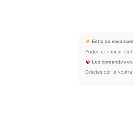
Una nova etapa
28 d'abril de 2022
No hi ha comentaris
Estic de vacances
comença una nova etapa amb força canvis. però
Podeu continuar fent
m’il·lusiona molt compartir-la amb tu. Com a marca de
Les comandes es p
roba infantil, crec que la moda pot ser
Gràcies per la vostr
Llegir més »