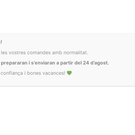
Hol·lä!
!
Encara no t’has atrevit a comprar?
 les vostres comandes amb normalitat.
Et regalo un 10% perquè vegis com de xula és la meva roba
repararan i s’enviaran a partir del 24 d’agost.
a confiança i bones vacances!
El vull!