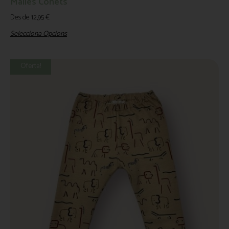
Malles Cohets
Des de
12,95
€
Selecciona Opcions
Oferta!