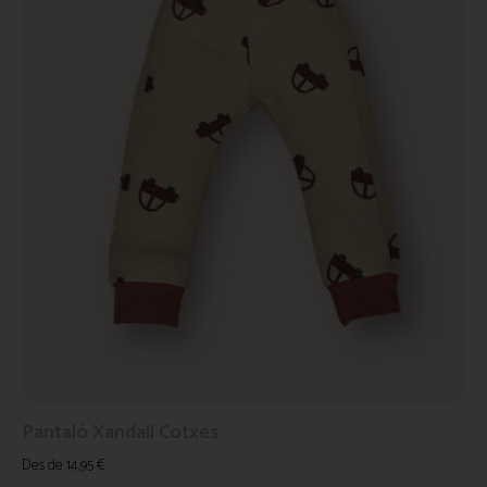
Pantaló Xandall Cotxes
Des de
14,95
€