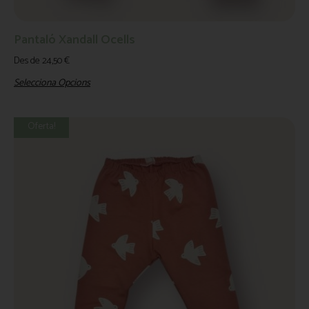
Pantaló Xandall Ocells
Des de
24,50
€
Selecciona Opcions
Oferta!