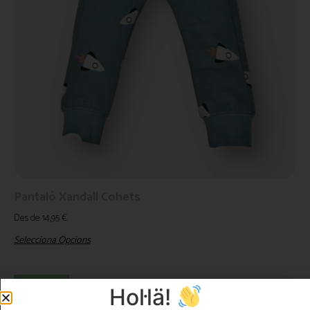
Pantaló Xandall Cohets
Des de
14,95
€
Selecciona Opcions
Oferta!
Hol·lä!