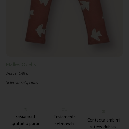
Malles Ocells
Des de
12,95
€
Selecciona Opcions
Enviament
Enviaments
Contacta amb mi
gratuït a partir
setmanals
si tens dubtes!