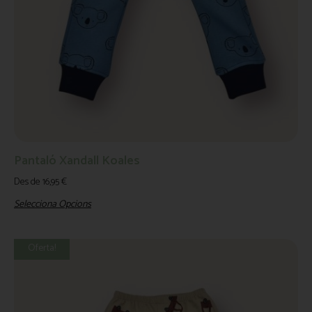
Pantaló Xandall Koales
Des de
16,95
€
Selecciona Opcions
Oferta!