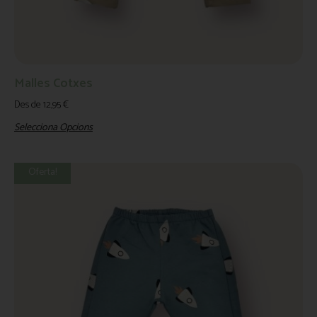
Malles Cotxes
Des de
12,95
€
Selecciona Opcions
Oferta!