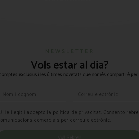
NEWSLETTER
Vols estar al dia?
omptes exclusius i les últimes novetats que només compartiré per 
He llegit i accepto la política de privacitat. Consento rebre
comunicacions comercials per correu electrònic.
Vull Rebre’l!