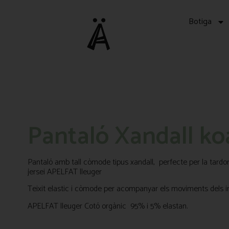
Botiga
Pantaló Xandall ko
Pantaló amb tall còmode tipus xandall, perfecte per la tardor o
jersei APELFAT lleuger
Teixit elastic i còmode per acompanyar els moviments dels in
APELFAT lleuger Cotó orgànic 95% i 5% elastan.