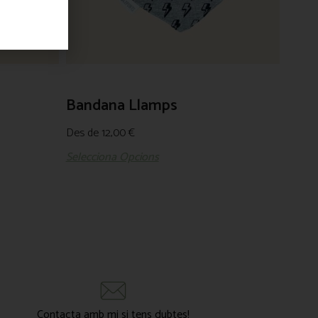
Bandana Llamps
Des de
12,00
€
Selecciona Opcions
Contacta amb mi si tens dubtes!