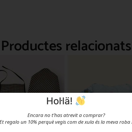
Productes relacionats
Hol·lä!
Encara no t’has atrevit a comprar?
Et regalo un 10% perquè vegis com de xula és la meva roba