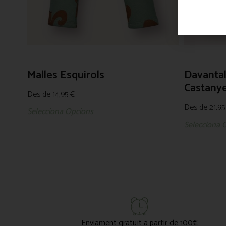
Malles Esquirols
Davantal
Castany
Des de
14,95
€
Des de
21,9
Selecciona Opcions
Selecciona 
Enviament gratuït a partir de 100€