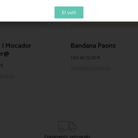
El vull!
 I Mocador
Bandana Paons
er@
Des de
12,00
€
5
€
Selecciona Opcions
Opcions
Enviaments setmanals