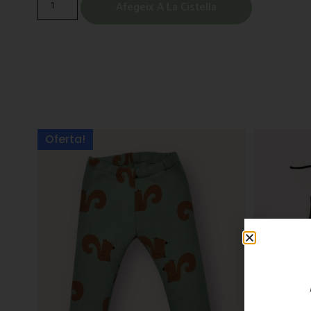
Afegeix A La Cistella
Oferta!