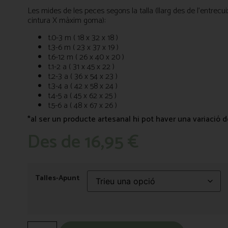
Les mides de les peces segons la talla (llarg des de l’entrecui
cintura X màxim goma):
t.0-3 m ( 18 x 32 x 18 )
t.3-6 m ( 23 x 37 x 19 )
t.6-12 m ( 26 x 40 x 20 )
t.1-2 a ( 31 x 45 x 22 )
t.2-3 a ( 36 x 54 x 23 )
t.3-4 a ( 42 x 58 x 24 )
t.4-5 a ( 45 x 62 x 25 )
t.5-6 a ( 48 x 67 x 26 )
*al ser un producte artesanal hi pot haver una variació 
Des de
16,95
€
Talles-Apunt