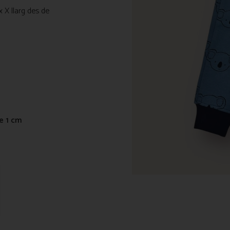
x X llarg des de
de 1 cm