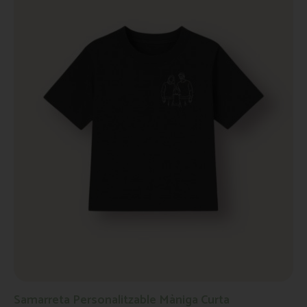
Samarreta Personalitzable Màniga Curta