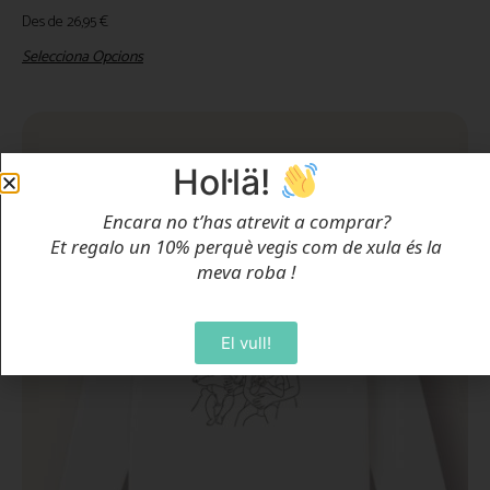
Des de
26,95
€
Selecciona Opcions
Hol·lä!
Encara no t’has atrevit a comprar?
Et regalo un 10% perquè vegis com de xula és la
meva roba
!
El vull!