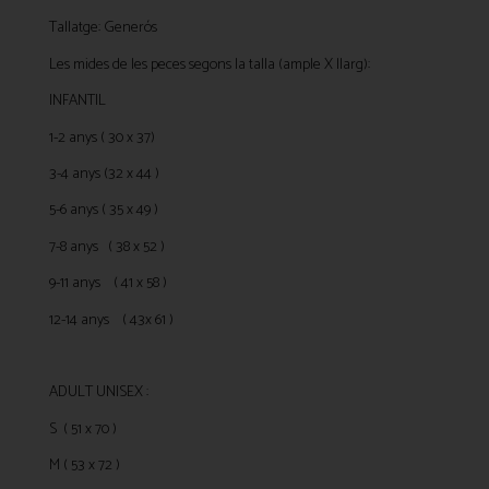
Tallatge: Generós
Les mides de les peces segons la talla (ample X llarg):
INFANTIL
1-2 anys ( 30 x 37)
3-4 anys (32 x 44 )
5-6 anys ( 35 x 49 )
7-8 anys ( 38 x 52 )
9-11 anys ( 41 x 58 )
12-14 anys ( 43x 61 )
ADULT UNISEX :
S ( 51 x 70 )
M ( 53 x 72 )