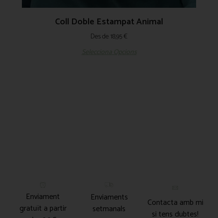
Coll Doble Estampat Animal
Des de
18,95
€
Selecciona Opcions
Enviament
Enviaments
Contacta amb mi
gratuït a partir
setmanals
si tens dubtes!