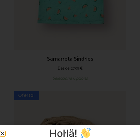
Samarreta Síndries
Des de
27,95
€
Selecciona Opcions
Oferta!
Hol·lä!