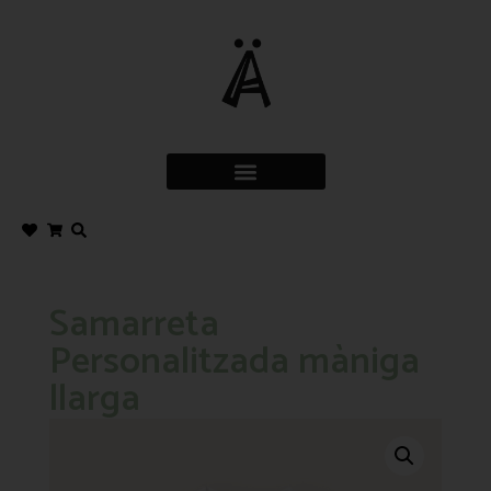
Samarreta
Personalitzada màniga
llarga