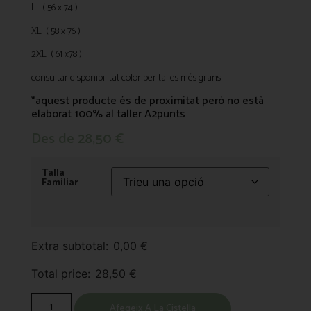
L ( 56 x 74 )
XL ( 58 x 76 )
2XL ( 61 x78 )
consultar disponibilitat color per talles més grans
*aquest producte és de proximitat però no està
elaborat 100% al taller A2punts
Des de
28,50
€
Talla
Familiar
Extra subtotal:
0,00
€
Total price:
28,50
€
Afegeix A La Cistella