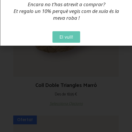
Encara no t’has atrevit a comprar?
Et regalo un 10% perquè vegis com de xula és la
meva roba
!
El vull!
Coll Doble Triangles Marró
Des de
18,95
€
Selecciona Opcions
Oferta!