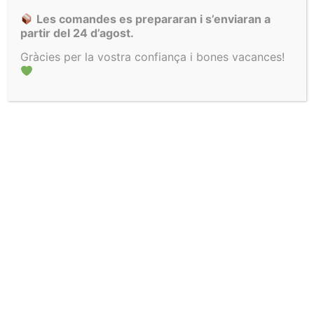
Et regalo un 10% perquè vegis com de xula és la
Les comandes es prepararan i s’enviaran a
meva roba
!
partir del 24 d’agost.
Gràcies per la vostra confiança i bones vacances!
El vull!
Enviament
Enviaments
Contacta amb
gratuït a partir
setmanals
mi si tens
de 100€
dubtes!