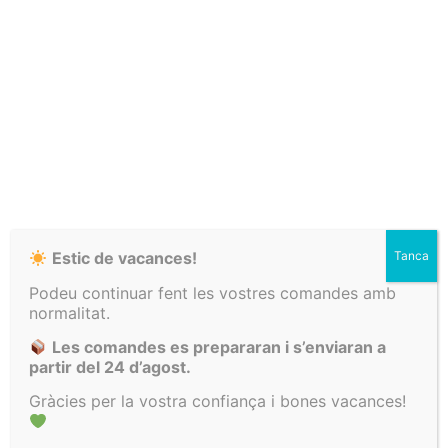
Enviament
Enviaments
Contacta amb
gratuït a partir
setmanals
mi si tens
de 100€
dubtes!
Estic de vacances!
Tanca
Hol·lä!
Podeu continuar fent les vostres comandes amb
Encara no t’has atrevit a comprar?
normalitat.
NEWSLETTER
Et regalo un 10% perquè vegis com de xula és la
Les comandes es prepararan i s’enviaran a
meva roba
!
Vols estar al dia?
partir del 24 d’agost.
Descomptes exclusius i les últimes novetats que només
Gràcies per la vostra confiança i bones vacances!
El vull!
compartiré per mail.