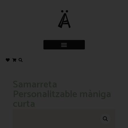
Samarreta
Personalitzable màniga
curta