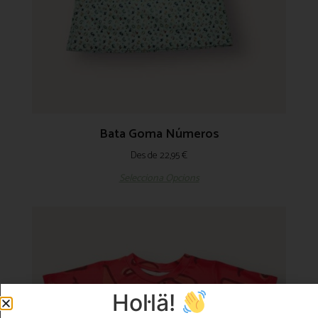
Bata Goma Números
Des de
22,95
€
Selecciona Opcions
Hol·lä!