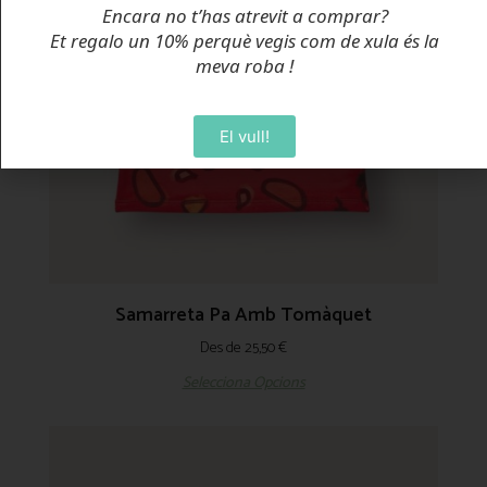
Encara no t’has atrevit a comprar?
Et regalo un 10% perquè vegis com de xula és la
meva roba
!
El vull!
Samarreta Pa Amb Tomàquet
Des de
25,50
€
Selecciona Opcions