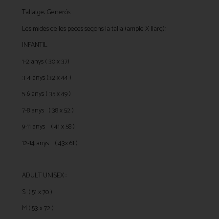
Tallatge: Generós
Les mides de les peces segons la talla (ample X llarg):
INFANTIL
1-2 anys ( 30 x 37)
3-4 anys (32 x 44 )
5-6 anys ( 35 x 49 )
7-8 anys ( 38 x 52 )
9-11 anys ( 41 x 58 )
12-14 anys ( 43x 61 )
ADULT UNISEX :
S ( 51 x 70 )
M ( 53 x 72 )