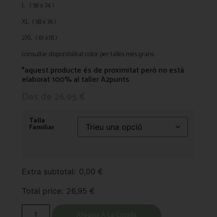
L ( 56 x 74 )
XL ( 58 x 76 )
2XL ( 61 x78 )
consultar disponibilitat color per talles més grans
*aquest producte és de proximitat però no està
elaborat 100% al taller A2punts
Des de
26,95
€
Talla
Familiar
Extra subtotal:
0,00
€
Total price:
26,95
€
Afegeix A La Cistella