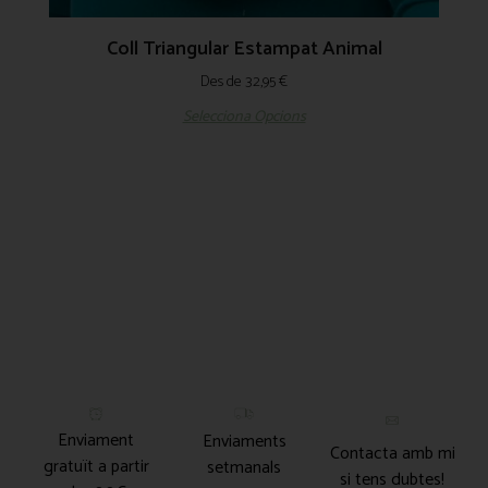
Coll Triangular Estampat Animal
Des de
32,95
€
Selecciona Opcions
Enviament
Enviaments
Contacta amb mi
gratuït a partir
setmanals
si tens dubtes!