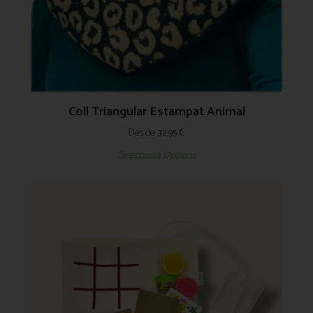
Coll Triangular Estampat Animal
Des de
32,95
€
Selecciona Opcions