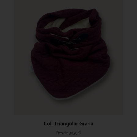
Coll Triangular Grana
Des de
34,95
€