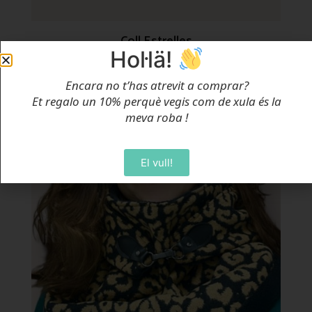
Coll Estrelles
Hol·lä!
Des de
14,00
€
Selecciona Opcions
Encara no t’has atrevit a comprar?
Et regalo un 10% perquè vegis com de xula és la
meva roba
!
El vull!