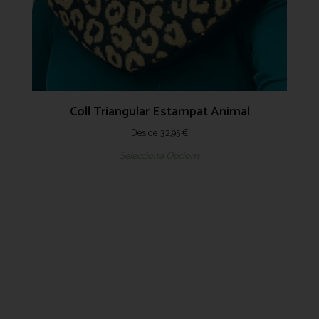
Coll Triangular Estampat Animal
Des de
32,95
€
Selecciona Opcions