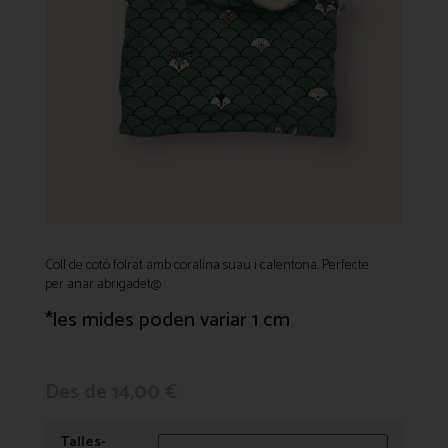
Coll de cotó folrat amb coralina suau i calentona. Perfecte
per anar abrigadet@
*les mides poden variar 1 cm
Des de
14,00
€
Talles-