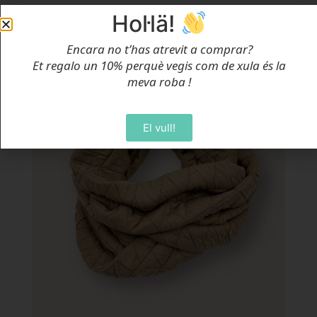
Selecciona Opcions
Hol·lä!
Encara no t’has atrevit a comprar?
Oferta!
Et regalo un 10% perquè vegis com de xula és la
meva roba
!
El vull!