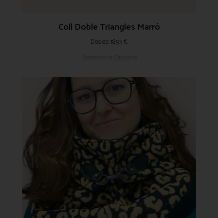
Coll Doble Triangles Marró
Des de
18,95
€
Selecciona Opcions