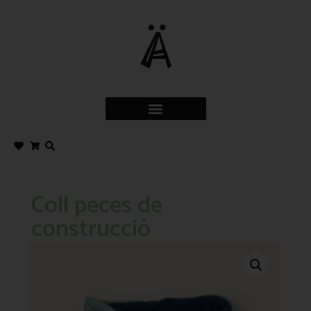
Coll peces de
construcció