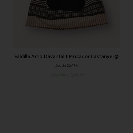
Faldilla Amb Davantal I Mocador Castanyer@
Des de
22,95
€
Selecciona Opcions