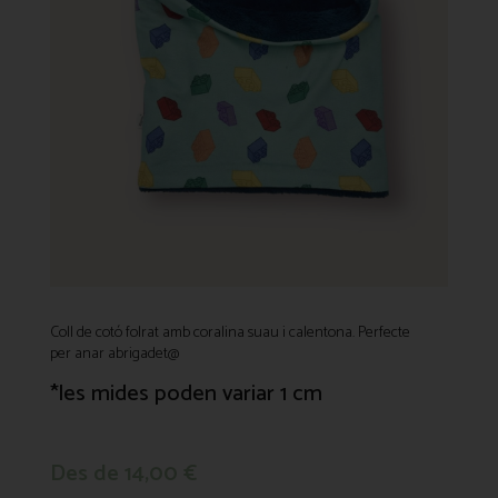
Coll de cotó folrat amb coralina suau i calentona. Perfecte
per anar abrigadet@
*les mides poden variar 1 cm
Des de
14,00
€