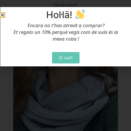
Des de
14,00
€
Hol·lä!
Selecciona Opcions
Encara no t’has atrevit a comprar?
Et regalo un 10% perquè vegis com de xula és la
meva roba
!
El vull!