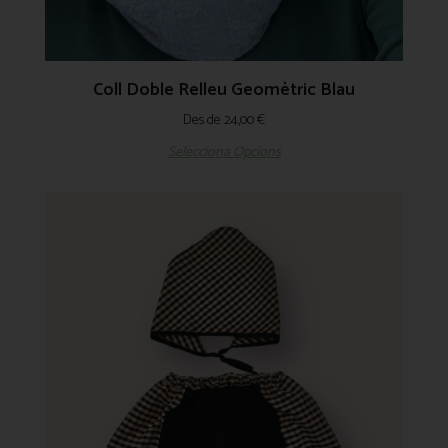
Coll Doble Relleu Geomètric Blau
Des de
24,00
€
Selecciona Opcions