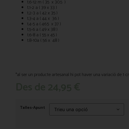
t.6-12 m ( 35 x 30.5 )
t.1-2 a ( 39 x 33 )
t.2-3 a ( 42 x 35 )
t.3-4 a ( 44 x 36 )
t.4-5 a ( 46.5 x 37 )
t.5-6 a ( 49 x 38 )
t.6-8 a ( 55 x 45 )
t.8-10a ( 56 x 48 )
*al ser un producte artesanal hi pot haver una variació de 1 
Des de
24,95
€
Talles-Apunt