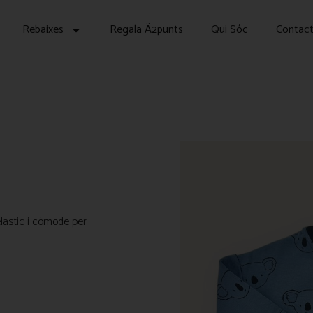
Rebaixes
Regala Ä2punts
Qui Sóc
Contac
 elastic i còmode per