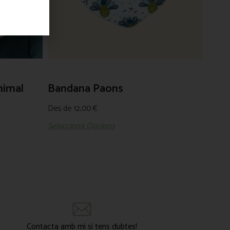
nimal
Bandana Paons
Des de
12,00
€
Selecciona Opcions
Contacta amb mi si tens dubtes!