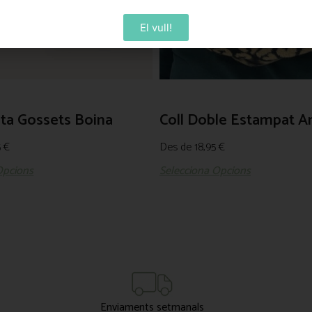
El vull!
ta Gossets Boina
Coll Doble Estampat A
5
€
Des de
18,95
€
Opcions
Selecciona Opcions
Enviaments setmanals