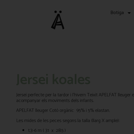
Botiga
Jersei koales
Jersei perfecte per la tardor i l’hivern Teixit APELFAT lleuger
acompanyar els moviments dels infants.
APELFAT lleuger Cotó orgànic 95% i 5% elastan.
Les mides de les peces segons la talla (llarg X ample):
t.3-6 m ( 31 x 28.5 )