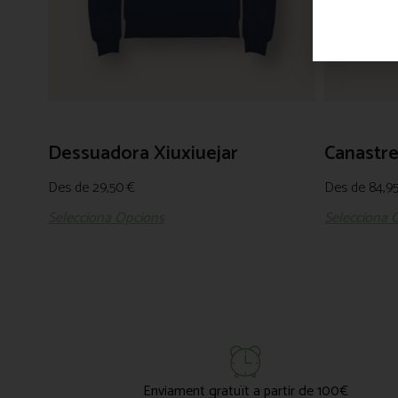
Dessuadora Xiuxiuejar
Canastre
Des de
29,50
€
Des de
84,9
Selecciona Opcions
Selecciona 
Enviament gratuït a partir de 100€