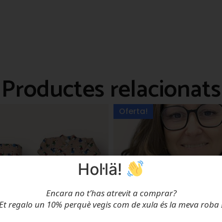
Productes relacionats
Oferta!
Hol·lä!
Encara no t’has atrevit a comprar?
Et regalo un 10% perquè vegis com de xula és la meva roba