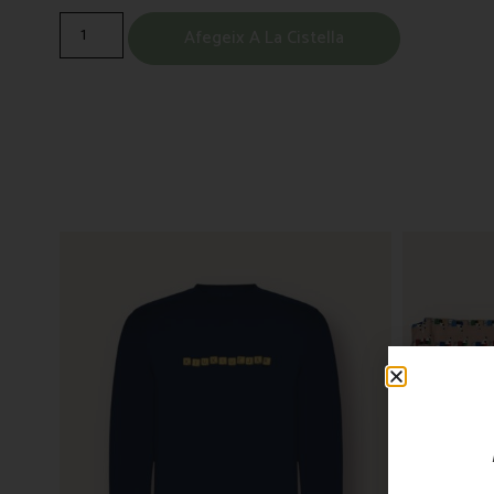
Afegeix A La Cistella