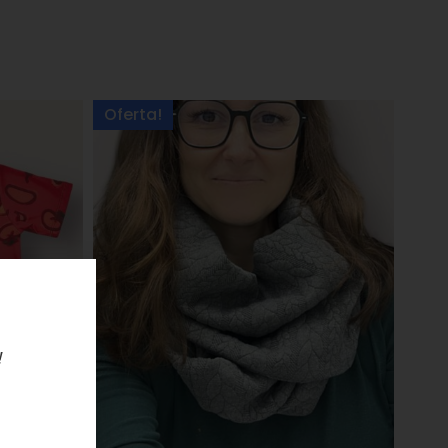
Oferta!
!