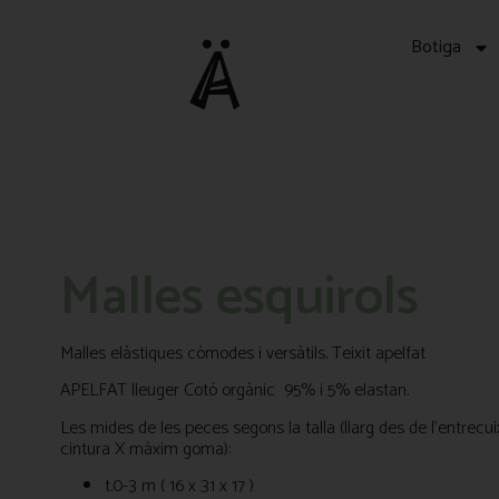
Botiga
Malles esquirols
Malles elàstiques còmodes i versàtils. Teixit apelfat
APELFAT lleuger Cotó orgànic 95% i 5% elastan.
Les mides de les peces segons la talla (llarg des de l’entrecui
cintura X màxim goma):
t.0-3 m ( 16 x 31 x 17 )