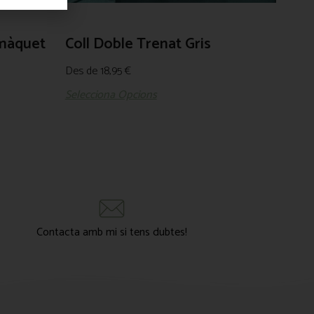
màquet
Coll Doble Trenat Gris
Des de
18,95
€
Selecciona Opcions
Contacta amb mi si tens dubtes!