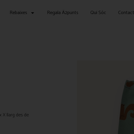
Rebaixes
Regala Ä2punts
Qui Sóc
Contac
x X llarg des de