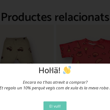
Productes relacionats
Hol·lä!
Encara no t’has atrevit a comprar?
Et regalo un 10% perquè vegis com de xula és la meva roba
El vull!