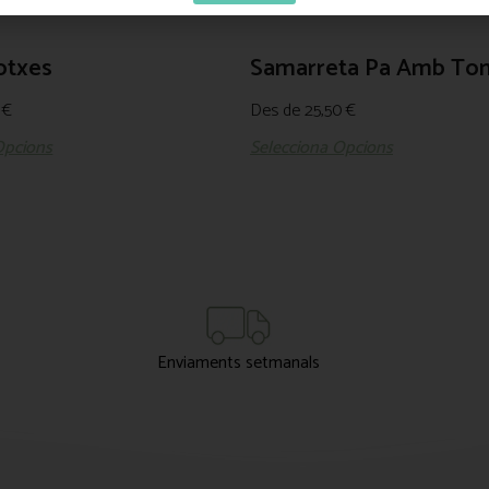
otxes
Samarreta Pa Amb To
5
€
Des de
25,50
€
Opcions
Selecciona Opcions
Enviaments setmanals