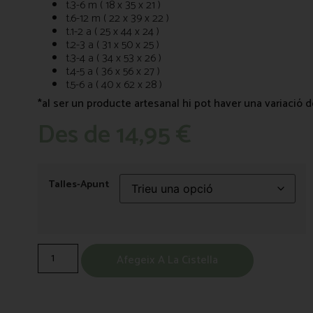
t.3-6 m ( 18 x 35 x 21 )
t.6-12 m ( 22 x 39 x 22 )
t.1-2 a ( 25 x 44 x 24 )
t.2-3 a ( 31 x 50 x 25 )
t.3-4 a ( 34 x 53 x 26 )
t.4-5 a ( 36 x 56 x 27 )
t.5-6 a ( 40 x 62 x 28 )
*al ser un producte artesanal hi pot haver una variació 
Des de
14,95
€
Talles-Apunt
Afegeix A La Cistella