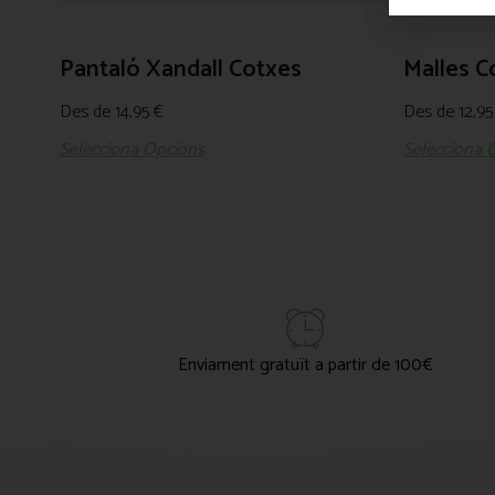
Pantaló Xandall Cotxes
Malles C
Des de
14,95
€
Des de
12,9
Selecciona Opcions
Selecciona 
Enviament gratuït a partir de 100€