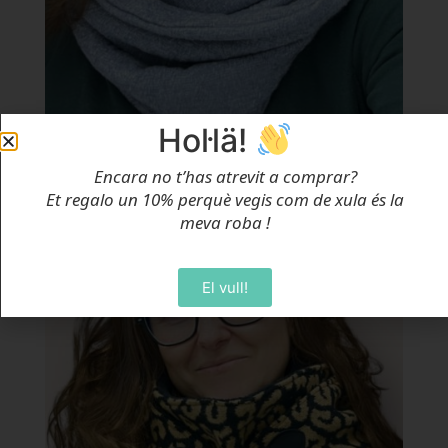
Hol·lä!
Coll Doble Relleu Geomètric Blau
Encara no t’has atrevit a comprar?
Des de
24,00
€
Et regalo un 10% perquè vegis com de xula és la
meva roba
!
Selecciona Opcions
El vull!