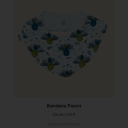
Bandana Paons
Des de
12,00
€
Selecciona Opcions