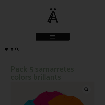
Pack 5 samarretes
colors brillants