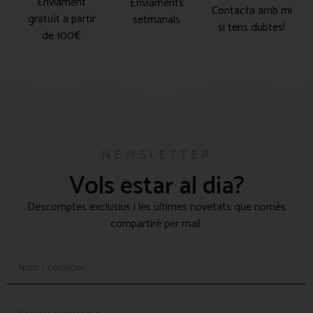
Enviament
Enviaments
Contacta amb mi
gratuït a partir
setmanals
si tens dubtes!
de 100€
NEWSLETTER
Vols estar al dia?
Descomptes exclusius i les últimes novetats que només
compartiré per mail.