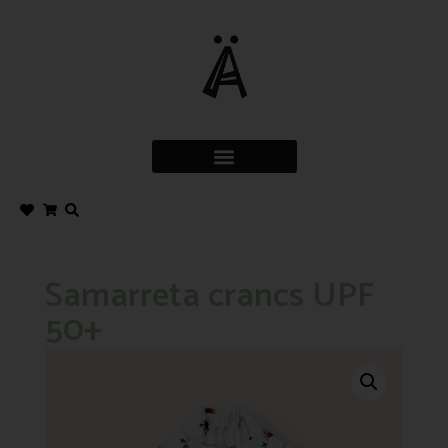
Samarreta crancs UPF
50+