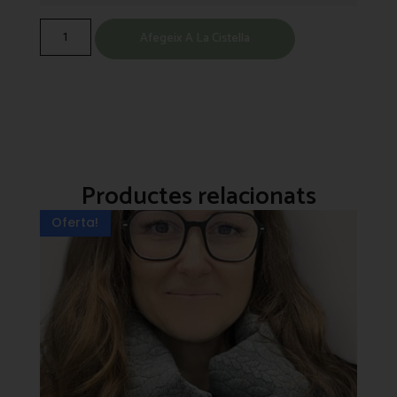
Afegeix A La Cistella
Productes relacionats
Oferta!