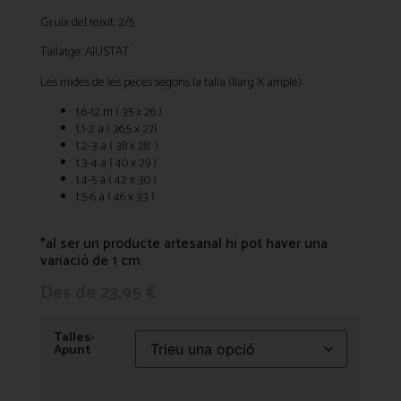
Gruix del teixit: 2/5
Tallatge: AJUSTAT
Les mides de les peces segons la talla (llarg X ample):
t.6-12 m ( 35 x 26 )
t.1-2 a ( 36,5 x 27)
t.2-3 a ( 38 x 28 )
t.3-4 a ( 40 x 29 )
t.4-5 a ( 42 x 30 )
t.5-6 a ( 46 x 33 )
*al ser un producte artesanal hi pot haver una
variació de 1 cm
Des de
23,95
€
Talles-
Apunt