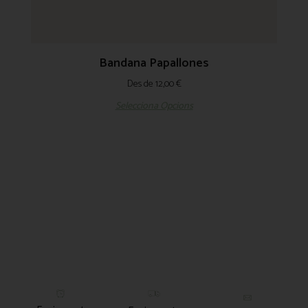
Bandana Papallones
Des de
12,00
€
Selecciona Opcions