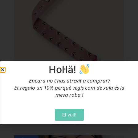
Hol·lä!
Encara no t’has atrevit a comprar?
Et regalo un 10% perquè vegis com de xula és la
meva roba
!
Tira De Xumet Arc Sant Martí
Des de
9,95
€
El vull!
Selecciona Opcions