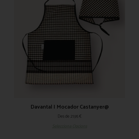
Davantal I Mocador Castanyer@
Des de
21,95
€
Selecciona Opcions