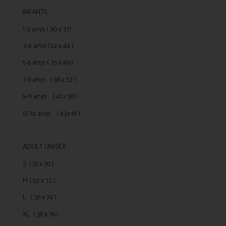
INFANTIL
1-2 anys ( 30 x 37)
3-4 anys (32 x 44 )
5-6 anys ( 35 x 49 )
7-8 anys ( 38 x 52 )
9-11 anys ( 41 x 58 )
12-14 anys ( 43x 61 )
ADULT UNISEX :
S ( 51 x 70 )
M ( 53 x 72 )
L ( 56 x 74 )
XL ( 58 x 76 )