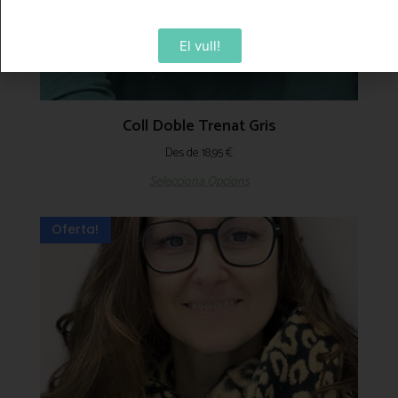
El vull!
Coll Doble Trenat Gris
Des de
18,95
€
Selecciona Opcions
Oferta!