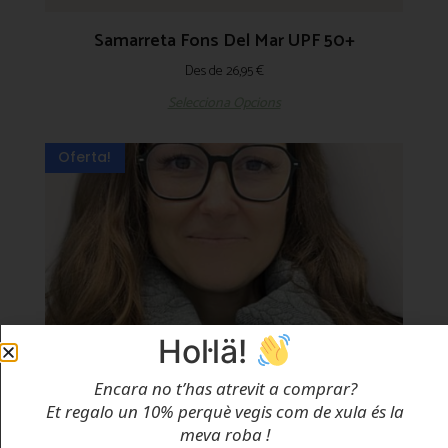
Samarreta Fons Del Mar UPF 50+
Des de
26,95
€
Selecciona Opcions
Oferta!
Hol·lä!
Encara no t’has atrevit a comprar?
Et regalo un 10% perquè vegis com de xula és la
meva roba
!