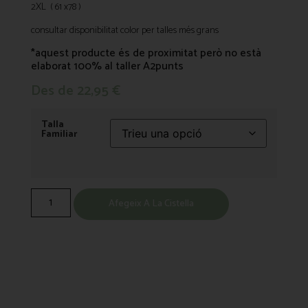
2XL ( 61 x78 )
consultar disponibilitat color per talles més grans
*aquest producte és de proximitat però no està
elaborat 100% al taller A2punts
Des de
22,95
€
Talla
Familiar
Afegeix A La Cistella