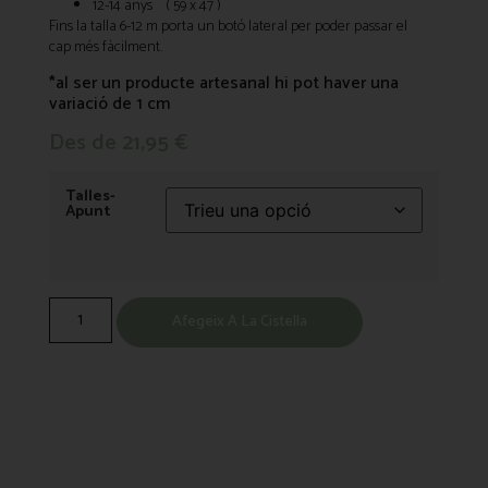
12-14 anys ( 59 x 47 )
Fins la talla 6-12 m porta un botó lateral per poder passar el
cap més fàcilment.
*al ser un producte artesanal hi pot haver una
variació de 1 cm
Des de
21,95
€
Talles-
Apunt
Afegeix A La Cistella