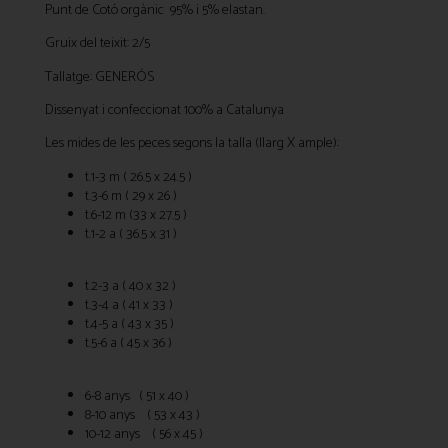
Punt de Cotó orgànic 95% i 5% elastan.
Gruix del teixit: 2/5
Tallatge: GENERÓS
Dissenyat i confeccionat 100% a Catalunya
Les mides de les peces segons la talla (llarg X ample):
t.1-3 m ( 26.5 x 24.5 )
t.3-6 m ( 29 x 26 )
t.6-12 m (33 x 27.5 )
t.1-2 a ( 36.5 x 31 )
t.2-3 a ( 40 x 32 )
t.3-4 a ( 41 x 33 )
t.4-5 a ( 43 x 35 )
t.5-6 a ( 45 x 36 )
6-8 anys ( 51 x 40 )
8-10 anys ( 53 x 43 )
10-12 anys ( 56 x 45 )