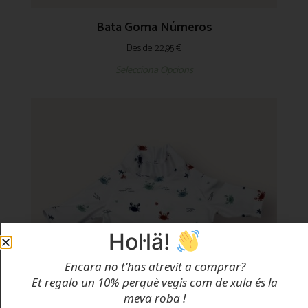
Bata Goma Números
Des de
22,95
€
Selecciona Opcions
Hol·lä!
Encara no t’has atrevit a comprar?
Et regalo un 10% perquè vegis com de xula és la
meva roba
!