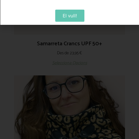
El vull!
Samarreta Crancs UPF 50+
Des de
23,95
€
Selecciona Opcions