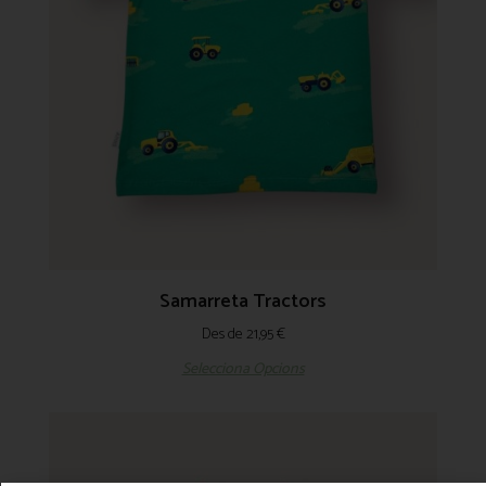
Samarreta Tractors
Des de
21,95
€
Selecciona Opcions