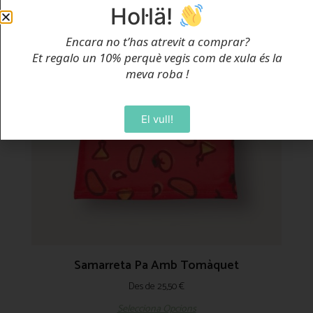
Hol·lä!
Encara no t’has atrevit a comprar?
Et regalo un 10% perquè vegis com de xula és la
meva roba
!
El vull!
Samarreta Pa Amb Tomàquet
Des de
25,50
€
Selecciona Opcions