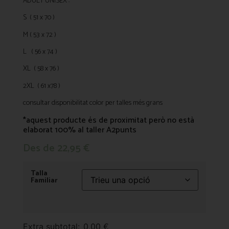
ADULT UNISEX :
S ( 51 x 70 )
M ( 53 x 72 )
L ( 56 x 74 )
XL ( 58 x 76 )
2XL ( 61 x78 )
consultar disponibilitat color per talles més grans
*aquest producte és de proximitat però no està
elaborat 100% al taller A2punts
Des de
22,95
€
Talla
Familiar
Extra subtotal:
0,00
€