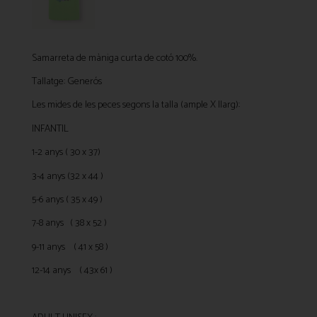
Samarreta de màniga curta de cotó 100%.
Tallatge: Generós
Les mides de les peces segons la talla (ample X llarg):
INFANTIL
1-2 anys ( 30 x 37)
3-4 anys (32 x 44 )
5-6 anys ( 35 x 49 )
7-8 anys ( 38 x 52 )
9-11 anys ( 41 x 58 )
12-14 anys ( 43x 61 )