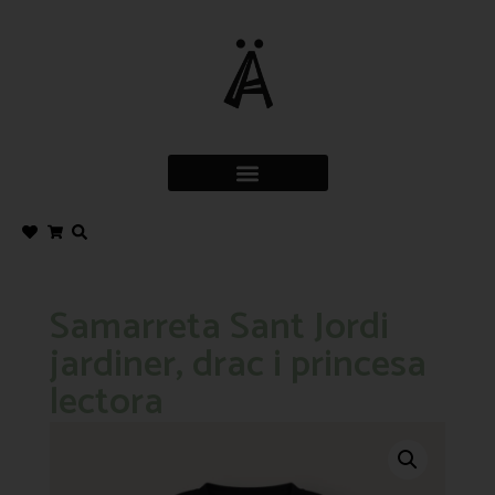
Samarreta Sant Jordi
jardiner, drac i princesa
lectora