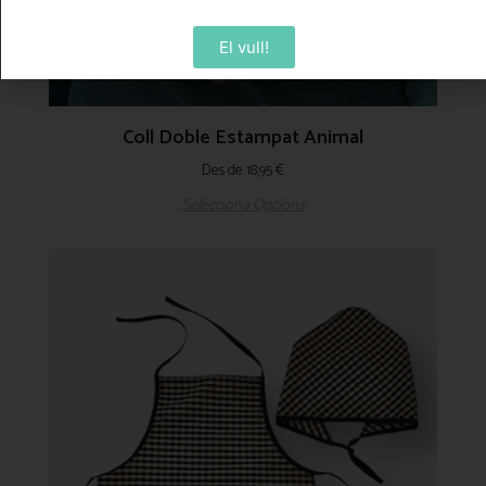
El vull!
Coll Doble Estampat Animal
Des de
18,95
€
Selecciona Opcions