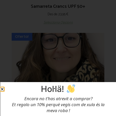
Samarreta Crancs UPF 50+
Des de
23,95
€
Selecciona Opcions
Oferta!
Hol·lä!
Encara no t’has atrevit a comprar?
Et regalo un 10% perquè vegis com de xula és la
meva roba
!