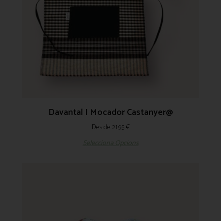
Davantal I Mocador Castanyer@
Des de
21,95
€
Selecciona Opcions