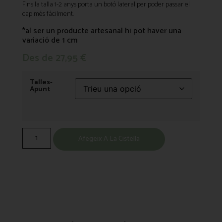
Fins la talla 1-2 anys porta un botó lateral per poder passar el
cap més fàcilment.
*al ser un producte artesanal hi pot haver una
variació de 1 cm
Des de
27,95
€
Talles-
Apunt
Afegeix A La Cistella