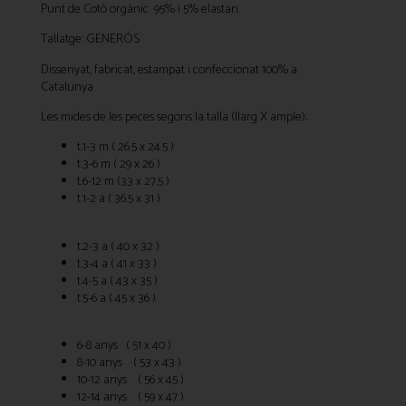
Punt de Cotó orgànic 95% i 5% elastan.
Tallatge: GENERÓS
Dissenyat, fabricat, estampat i confeccionat 100% a
Catalunya
Les mides de les peces segons la talla (llarg X ample):
t.1-3 m ( 26.5 x 24.5 )
t.3-6 m ( 29 x 26 )
t.6-12 m (33 x 27.5 )
t.1-2 a ( 36.5 x 31 )
t.2-3 a ( 40 x 32 )
t.3-4 a ( 41 x 33 )
t.4-5 a ( 43 x 35 )
t.5-6 a ( 45 x 36 )
6-8 anys ( 51 x 40 )
8-10 anys ( 53 x 43 )
10-12 anys ( 56 x 45 )
12-14 anys ( 59 x 47 )