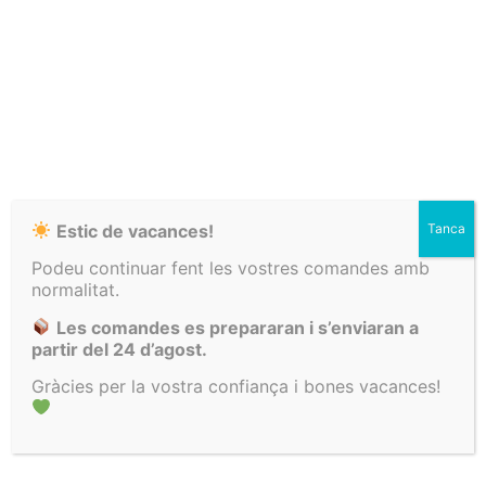
Enviament
Enviaments
Contacta amb
gratuït a partir
setmanals
mi si tens
de 100€
dubtes!
Estic de vacances!
Tanca
Hol·lä!
NEWSLETTER
Podeu continuar fent les vostres comandes amb
Encara no t’has atrevit a comprar?
Vols estar al dia?
normalitat.
Et regalo un 10% perquè vegis com de xula és la
Les comandes es prepararan i s’enviaran a
meva roba
!
Descomptes exclusius i les últimes novetats que només
partir del 24 d’agost.
compartiré per mail.
Gràcies per la vostra confiança i bones vacances!
El vull!