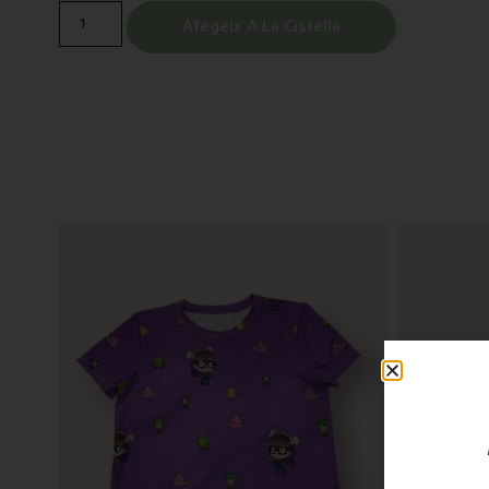
Afegeix A La Cistella