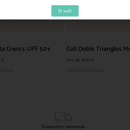
El vull!
ta Crancs UPF 50+
Coll Doble Triangles M
5
€
Des de
18,95
€
Opcions
Selecciona Opcions
Enviaments setmanals