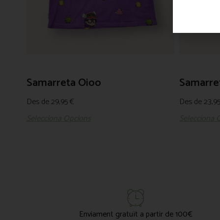
Samarreta Oioo
Samarre
Des de
29,95
€
Des de
23,9
Selecciona Opcions
Selecciona 
Enviament gratuït a partir de 100€