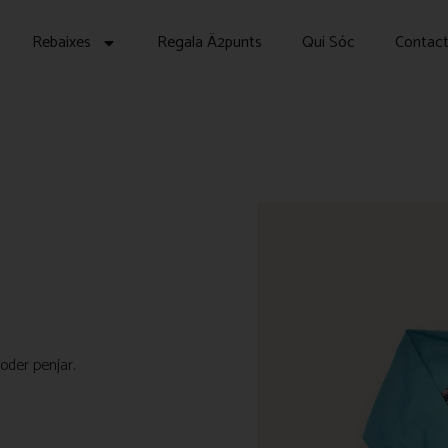
Rebaixes
Regala Ä2punts
Qui Sóc
Contac
oder penjar.