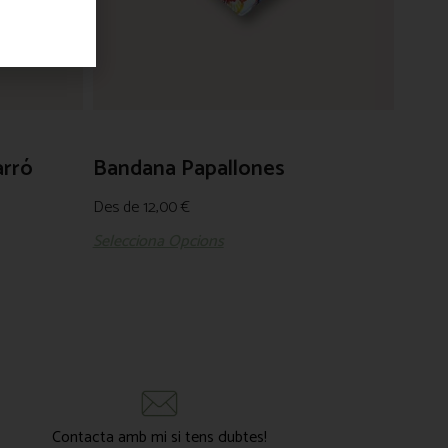
arró
Bandana Papallones
Des de
12,00
€
Selecciona Opcions
Contacta amb mi si tens dubtes!