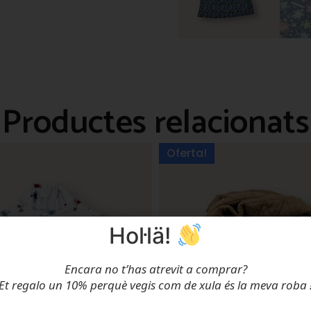
Productes relacionats
Oferta!
Hol·lä!
Encara no t’has atrevit a comprar?
Et regalo un 10% perquè vegis com de xula és la meva roba