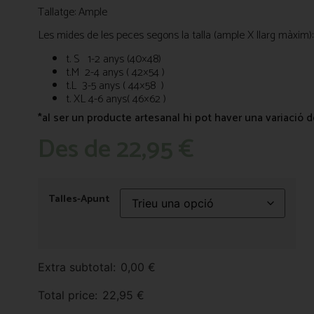
Tallatge: Ample
Les mides de les peces segons la talla (ample X llarg màxim):
t. S 1-2 anys (40×48)
t.M 2-4 anys ( 42×54 )
t.L 3-5 anys ( 44×58 )
t. XL 4-6 anys( 46×62 )
*al ser un producte artesanal hi pot haver una variació 
Des de
22,95
€
Talles-Apunt
Extra subtotal:
0,00
€
Total price:
22,95
€