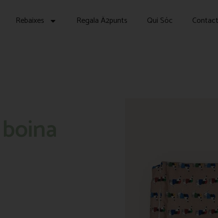
Rebaixes
Regala Ä2punts
Qui Sóc
Contac
 boina