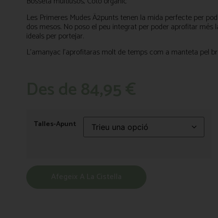
Bosseta multiusos, Cotó orgànic
Les Primeres Mudes Ä2punts tenen la mida perfecte per pode
dos mesos. No poso el peu integrat per poder aprofitar més la
ideals per portejar.
L’amanyac l’aprofitaras molt de temps com a manteta pel br
Des de
84,95
€
Talles-Apunt
Afegeix A La Cistella