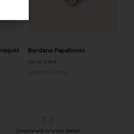
màquet
Bandana Papallones
Des de
12,00
€
Selecciona Opcions
Contacta amb mi si tens dubtes!