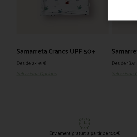
Samarreta Crancs UPF 50+
Samarre
Des de
23,95
€
Des de
18,9
Selecciona Opcions
Selecciona 
Enviament gratuït a partir de 100€