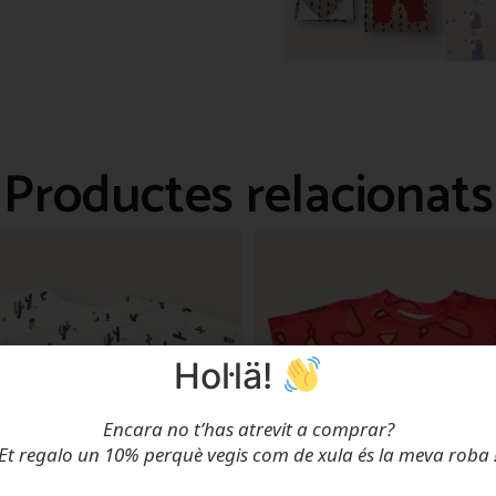
Productes relacionats
Hol·lä!
Encara no t’has atrevit a comprar?
Et regalo un 10% perquè vegis com de xula és la meva roba