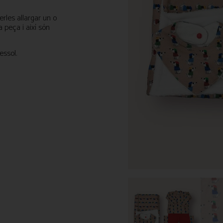
rles allargar un o
 peça i així són
essol.