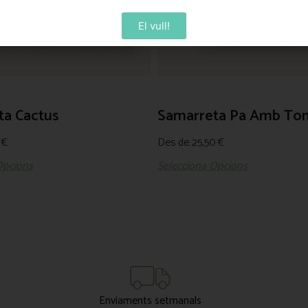
El vull!
ta Cactus
Samarreta Pa Amb To
5
€
Des de
25,50
€
Opcions
Selecciona Opcions
Enviaments setmanals