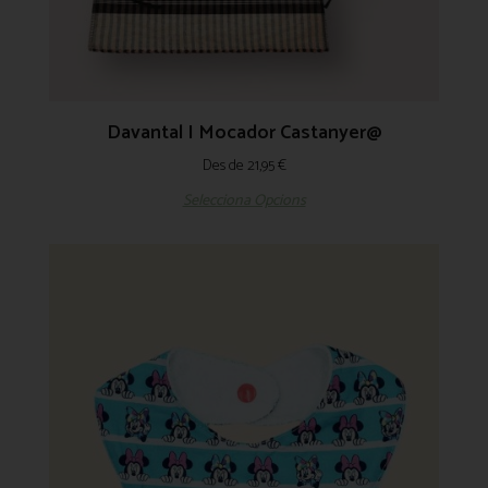
Davantal I Mocador Castanyer@
Des de
21,95
€
Selecciona Opcions