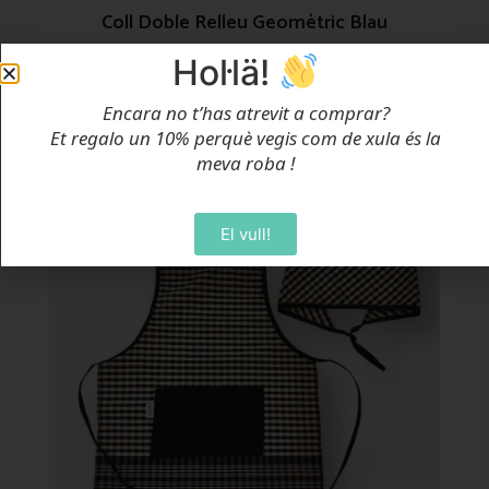
Coll Doble Relleu Geomètric Blau
Des de
24,00
€
Hol·lä!
Selecciona Opcions
Encara no t’has atrevit a comprar?
Et regalo un 10% perquè vegis com de xula és la
meva roba
!
El vull!