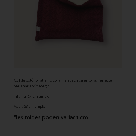
Coll de cotó folrat amb coralina suau i calentona. Perfecte
per anar abrigadet@
Infalntil 24 cm ample
Adult 28 cm ample
*les mides poden variar 1 cm