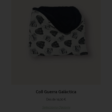
Coll Guerra Galàctica
Des de
14,00
€
Selecciona Opcions