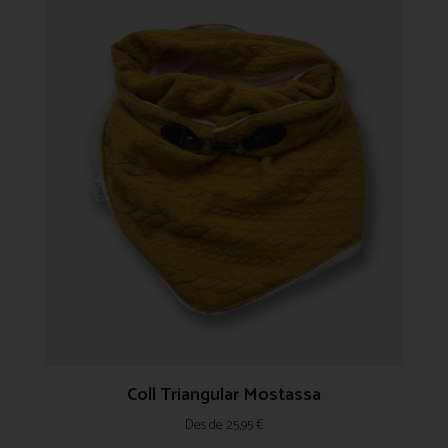
Coll Triangular Mostassa
Des de
25,95
€