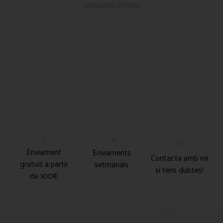
Selecciona Opcions
Enviament
Enviaments
Contacta amb mi
gratuït a partir
setmanals
si tens dubtes!
de 100€