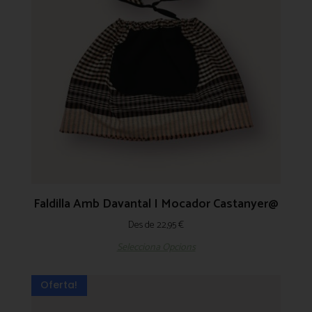
Faldilla Amb Davantal I Mocador Castanyer@
Des de
22,95
€
Selecciona Opcions
Oferta!