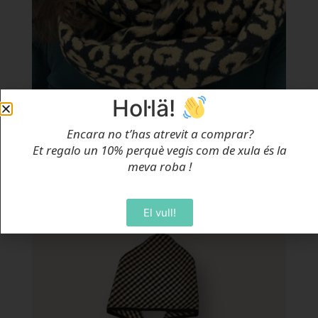
Hol·lä!
Coll Doble Estampat Animal
Encara no t’has atrevit a comprar?
Et regalo un 10% perquè vegis com de xula és la
Des de
18,95
€
meva roba
!
Selecciona Opcions
El vull!