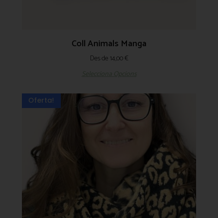
Coll Animals Manga
Des de
14,00
€
Selecciona Opcions
Oferta!