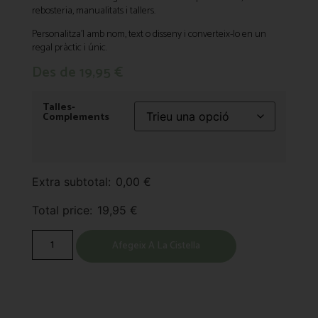
rebosteria, manualitats i tallers.
Personalitza’l amb nom, text o disseny i converteix-lo en un
regal pràctic i únic.
Des de
19,95
€
Talles-
Complements
Extra subtotal:
0,00
€
Total price:
19,95
€
Afegeix A La Cistella