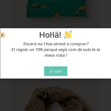
Hol·lä!
Samarreta Tractors
Encara no t’has atrevit a comprar?
Des de
21,95
€
Et regalo un 10% perquè vegis com de xula és la
meva roba
!
Selecciona Opcions
Oferta!
El vull!