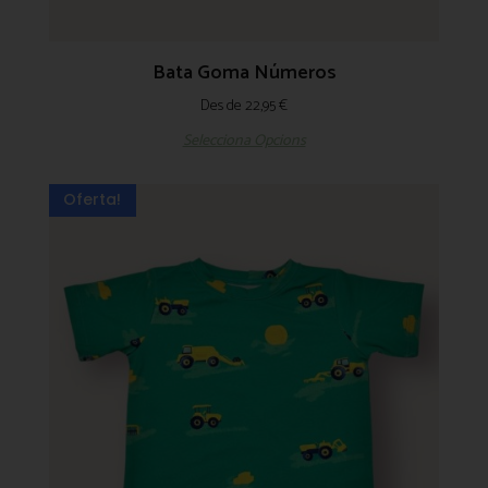
Bata Goma Números
Des de
22,95
€
Selecciona Opcions
Oferta!