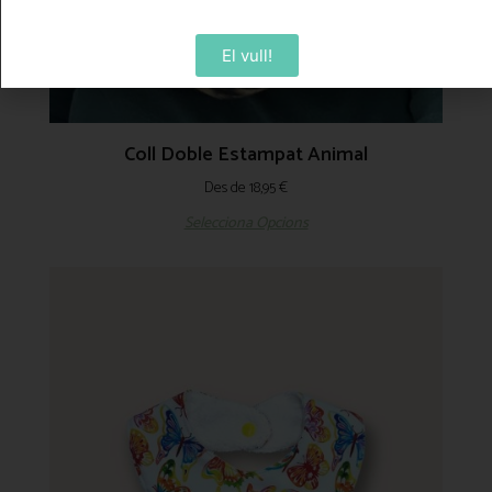
El vull!
Coll Doble Estampat Animal
Des de
18,95
€
Selecciona Opcions