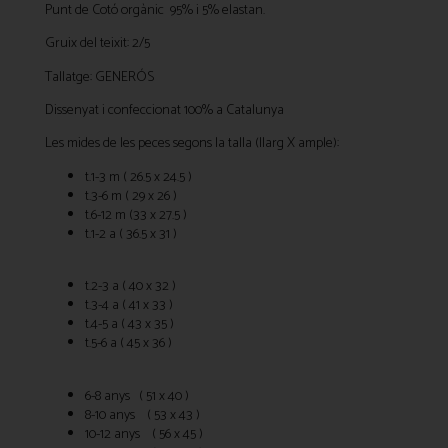
Punt de Cotó orgànic 95% i 5% elastan.
Gruix del teixit: 2/5
Tallatge: GENERÓS
Dissenyat i confeccionat 100% a Catalunya
Les mides de les peces segons la talla (llarg X ample):
t.1-3 m ( 26.5 x 24.5 )
t.3-6 m ( 29 x 26 )
t.6-12 m (33 x 27.5 )
t.1-2 a ( 36.5 x 31 )
t.2-3 a ( 40 x 32 )
t.3-4 a ( 41 x 33 )
t.4-5 a ( 43 x 35 )
t.5-6 a ( 45 x 36 )
6-8 anys ( 51 x 40 )
8-10 anys ( 53 x 43 )
10-12 anys ( 56 x 45 )