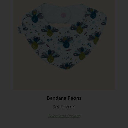
Bandana Paons
Des de
12,00
€
Selecciona Opcions