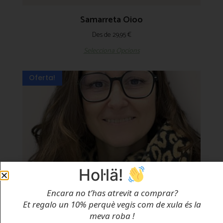
Samarreta Oioo
Des de
29,95
€
Selecciona Opcions
Oferta!
Hol·lä!
Encara no t’has atrevit a comprar?
Et regalo un 10% perquè vegis com de xula és la
meva roba
!