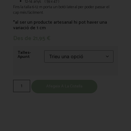
12-14 anys ( 59 x 47 )
Fins la talla 6-12 m porta un botó lateral per poder passar el
cap més fàcilment.
*al ser un producte artesanal hi pot haver una
variació de 1 cm
Des de
21,95
€
Talles-
Apunt
Afegeix A La Cistella