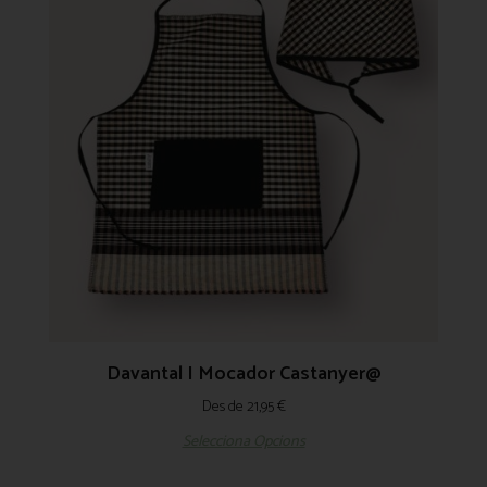
Davantal I Mocador Castanyer@
Des de
21,95
€
Selecciona Opcions