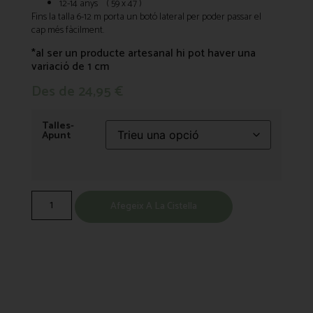
12-14 anys ( 59 x 47 )
Fins la talla 6-12 m porta un botó lateral per poder passar el
cap més fàcilment.
*al ser un producte artesanal hi pot haver una
variació de 1 cm
Des de
24,95
€
Talles-
Apunt
Afegeix A La Cistella