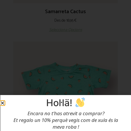
Samarreta Cactus
Des de
18,95
€
Selecciona Opcions
Hol·lä!
Encara no t’has atrevit a comprar?
Et regalo un 10% perquè vegis com de xula és la
meva roba
!