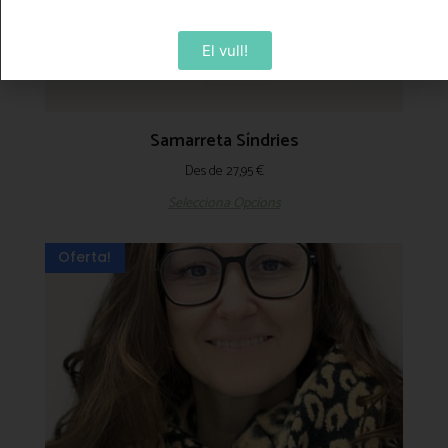
El vull!
Samarreta Síndries
Des de
27,95
€
Selecciona Opcions
Oferta!