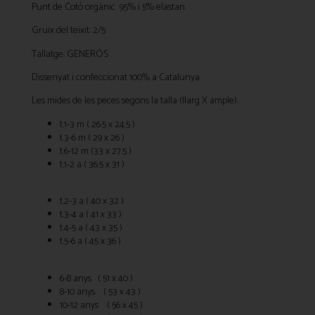
Punt de Cotó orgànic 95% i 5% elastan.
Gruix del teixit: 2/5
Tallatge: GENERÓS
Dissenyat i confeccionat 100% a Catalunya
Les mides de les peces segons la talla (llarg X ample):
t.1-3 m ( 26.5 x 24.5 )
t.3-6 m ( 29 x 26 )
t.6-12 m (33 x 27.5 )
t.1-2 a ( 36.5 x 31 )
t.2-3 a ( 40 x 32 )
t.3-4 a ( 41 x 33 )
t.4-5 a ( 43 x 35 )
t.5-6 a ( 45 x 36 )
6-8 anys ( 51 x 40 )
8-10 anys ( 53 x 43 )
10-12 anys ( 56 x 45 )