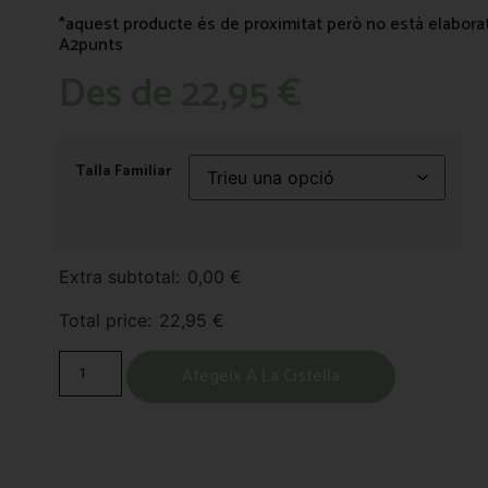
*aquest producte és de proximitat però no està elaborat
A2punts
Des de
22,95
€
Talla Familiar
Extra subtotal:
0,00
€
Total price:
22,95
€
Afegeix A La Cistella