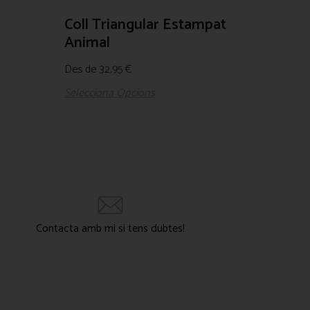
Coll Triangular Estampat
Animal
Des de
32,95
€
Selecciona Opcions
Contacta amb mi si tens dubtes!