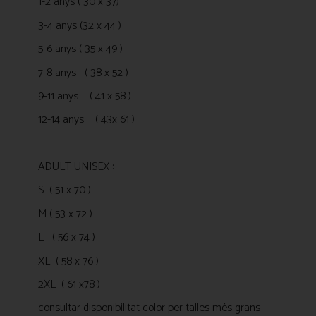
1-2 anys ( 30 x 37)
3-4 anys (32 x 44 )
5-6 anys ( 35 x 49 )
7-8 anys ( 38 x 52 )
9-11 anys ( 41 x 58 )
12-14 anys ( 43x 61 )
ADULT UNISEX :
S ( 51 x 70 )
M ( 53 x 72 )
L ( 56 x 74 )
XL ( 58 x 76 )
2XL ( 61 x78 )
consultar disponibilitat color per talles més grans