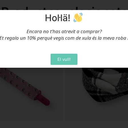
Productes relacionats
Hol·lä!
Oferta!
Encara no t’has atrevit a comprar?
Et regalo un 10% perquè vegis com de xula és la meva roba
El vull!