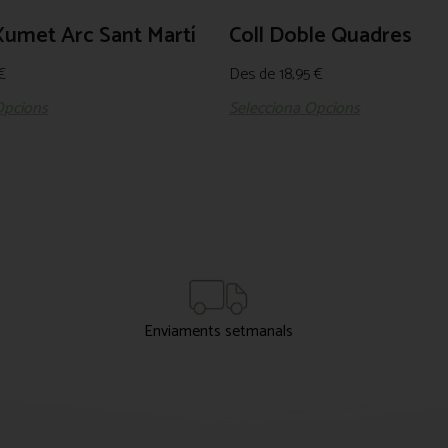
Xumet Arc Sant Martí
Coll Doble Quadres
€
Des de
18,95
€
Opcions
Selecciona Opcions
Enviaments setmanals