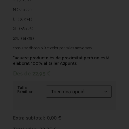
S ( 51 x 70 )
M ( 53 x 72 )
L ( 56 x 74 )
XL ( 58 x 76 )
2XL ( 61 x78 )
consultar disponibilitat color per talles més grans
*aquest producte és de proximitat però no està
elaborat 100% al taller A2punts
Des de
22,95
€
Talla
Familiar
Extra subtotal:
0,00
€