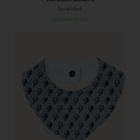
Des de
18,95
€
Selecciona Opcions