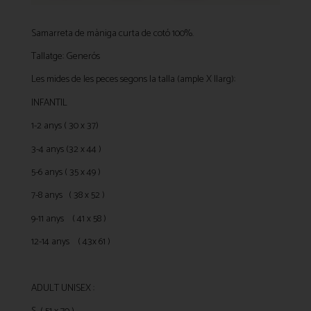
Samarreta de màniga curta de cotó 100%.
Tallatge: Generós
Les mides de les peces segons la talla (ample X llarg):
INFANTIL
1-2 anys ( 30 x 37)
3-4 anys (32 x 44 )
5-6 anys ( 35 x 49 )
7-8 anys ( 38 x 52 )
9-11 anys ( 41 x 58 )
12-14 anys ( 43x 61 )
ADULT UNISEX :