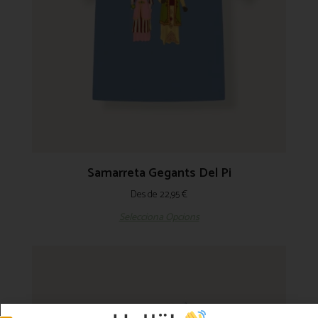
Samarreta Gegants Del Pi
Des de
22,95
€
Selecciona Opcions