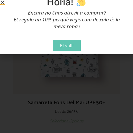
Hol·lä!
Encara no t’has atrevit a comprar?
Et regalo un 10% perquè vegis com de xula és la
meva roba
!
El vull!
Samarreta Fons Del Mar UPF 50+
Des de
26,95
€
Selecciona Opcions