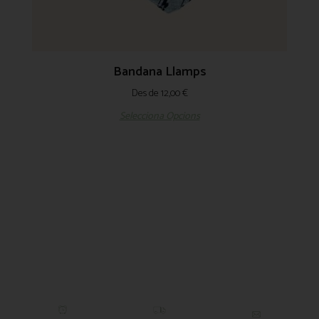
Bandana Llamps
Des de
12,00
€
Selecciona Opcions