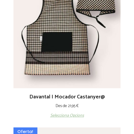
Davantal I Mocador Castanyer@
Des de
21,95
€
Selecciona Opcions
Oferta!