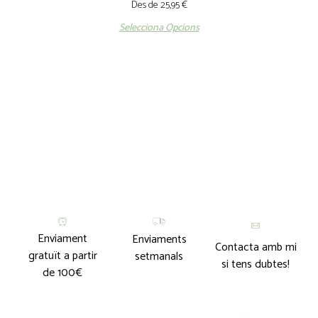
Des de
25,95
€
Selecciona Opcions
Enviament
Enviaments
Contacta amb mi
gratuït a partir
setmanals
si tens dubtes!
de 100€