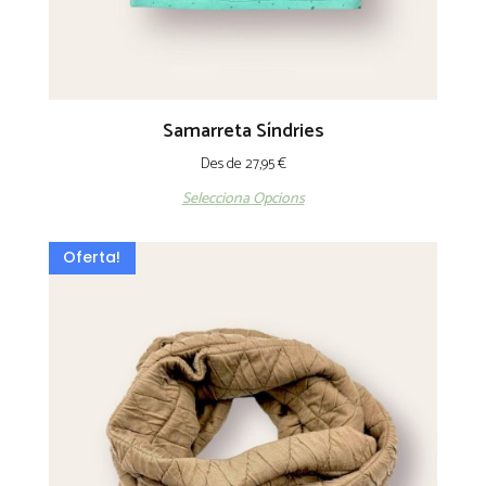
Samarreta Síndries
Des de
27,95
€
Selecciona Opcions
Oferta!